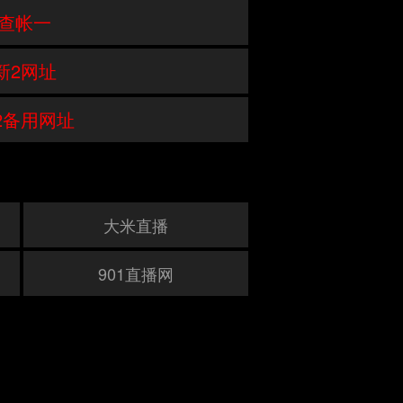
查帐一
新2网址
2备用网址
大米直播
901直播网