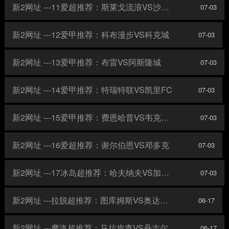
新2网址 ---11爱超推荐：斯莱戈流浪VS沙姆洛克
07-03
新2网址 ---12爱甲推荐：科布漫步VS科克城
07-03
新2网址 ---13爱甲推荐：布雷VS阿斯隆城
07-03
新2网址 ---14爱甲推荐：特瑞特联VS凯里FC
07-03
新2网址 ---15爱甲推荐：费恩哈普VS韦克青年
07-03
新2网址 ---16爱超推荐：谢尔伯恩VS邓多克
07-03
新2网址 ---17冰岛超推荐：哈夫纳夫VS加尔达贝尔
07-03
新2网址 ---拉脱超推荐：图库姆斯VS奥达里加
06-17
新2网址 ---摩洛超推荐：马拉肯查VS丹吉尔
06-17